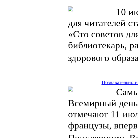
10 ию
для читателей с
«Сто советов для
библиотекарь, р
здорового обра
Познавательно-и
Самый
Всемирный день
отмечают 11 ию
французы, вперв
Популярность В