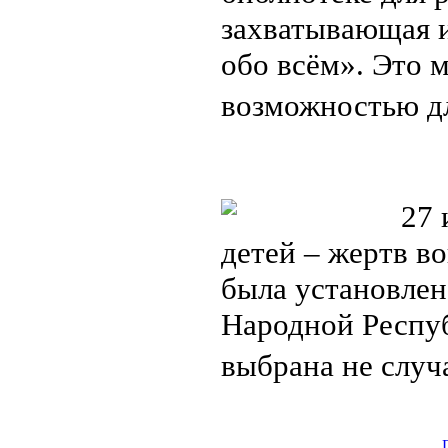
захватывающая и
обо всём». Это 
возможностью д
27 ию
детей – жертв в
была установлен
Народной Респу
выбрана не сл