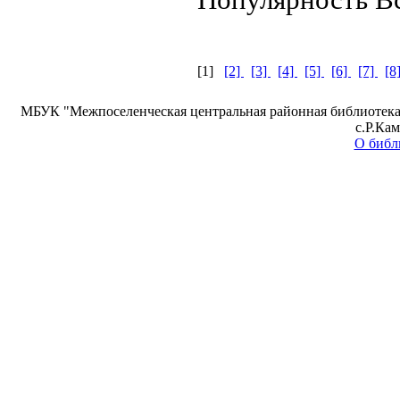
[1]
[2]
[3]
[4]
[5]
[6]
[7]
[8
МБУК "Межпоселенческая центральная районная библиотека 
с.Р.Ка
О библ