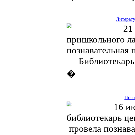
Литерату
21 ию
пришкольного ла
познавательная 
Библиотекарь О
�
Позн
16 ию
библиотекарь це
провела познав