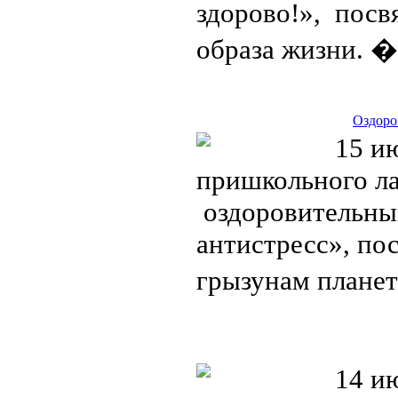
здорово!», пос
образа жизни. 
Оздоро
15 ию
пришкольного л
оздоровительный
антистресс», п
грызунам планет
14 ию