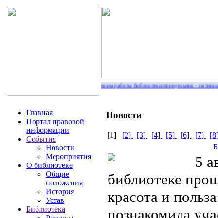
Режим работы библиотеки:понедельник - пятница
Главная
Новости
Портал правовой
информации
[1]
[2]
[3]
[4]
[5]
[6]
[7]
[8
События
Б
Новости
Мероприятия
5 авг
О библиотеке
Общие
библиотеке прош
положения
История
красота и польз
Устав
Библиотека
познакомила уча
Ресурсы